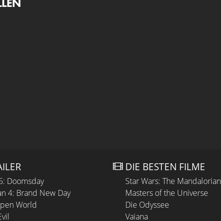
LLEN
AILER
DIE BESTEN FILME
 5: Doomsday
Star Wars: The Mandaloria
n 4: Brand New Day
Masters of the Universe
Open World
Die Odyssee
vil
Vaiana