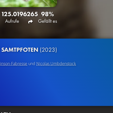
125.019
6265
98%
Aufrufe
Gefällt es
F SAMTPFOTEN
(2023)
inson-Fabresse
und
Nicolas Umbdenstock