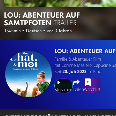
LOU: ABENTEUER AUF
SAMTPFOTEN
TRAILER
1:45min
•
Deutsch
•
vor 3 Jahren
LOU: ABENTEUER AU
Familie
&
Abenteuer
Film
mit
Corinne Masiero
,
Capucine Sa
Seit
20. Juli 2023
im Kino
Teilen
Watchlist
Streamen