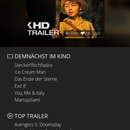
13.8K
95%
2:05
DEMNÄCHST IM KINO
Steckerlfischfiasko
Ice Cream Man
Das Ende der Sterne
Exit 8
You, Me & Italy
Marsupilami
TOP TRAILER
Avengers 5: Doomsday