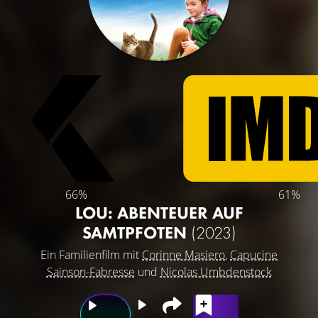
66%
61%
LOU: ABENTEUER AUF
SAMTPFOTEN
(2023)
Ein Familienfilm mit
Corinne Masiero
,
Capucine
Sainson-Fabresse
und
Nicolas Umbdenstock