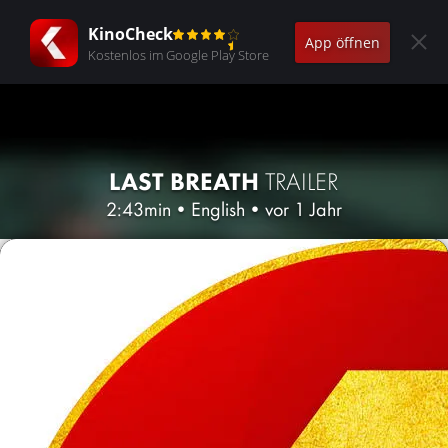
KinoCheck
App öffnen
Kostenlos im Google Play Store
LAST BREATH
TRAILER
2:43min
•
English
•
vor 1 Jahr