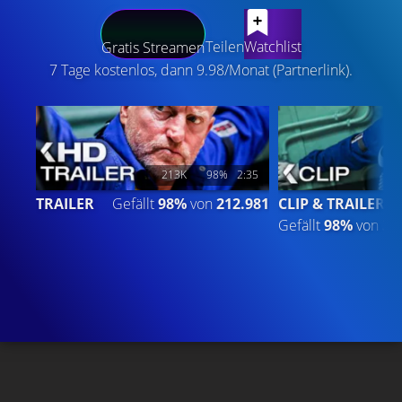
LATEST CONTENT
Teilen
Watchlist
Gratis Streamen
7 Tage kostenlos, dann 9.98/Monat (Partnerlink).
213K
98%
2:35
TRAILER
Gefällt
98%
von
212.981
CLIP & TRAILER
Gefällt
98%
von
34