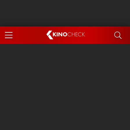
KINO
CHECK
App
DEMNÄCHST IM KINO
Steckerlfischfiasko
The Invite
Ice Cream Man
Das Ende der Sterne
Exit 8
You, Me & Italy