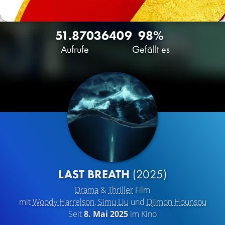
51.870
36
409
98%
Aufrufe
Gefällt es
LAST BREATH
(2025)
Drama
&
Thriller
Film
mit
Woody Harrelson
,
Simu Liu
und
Djimon Hounsou
Seit
8. Mai 2025
im Kino