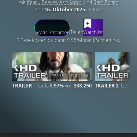
mit
Keanu Reeves
,
Aziz Ansari
und
Seth Rogen
Seit
16. Oktober 2025
im Kino
LATEST CONTENT
Teilen
Watchlist
Gratis Streamen
7 Tage kostenlos, dann 9.98/Monat (Partnerlink).
338.3K
97%
1:24
1
TRAILER
Gefällt
97%
von
338.250
TRAILER 2
Gefällt