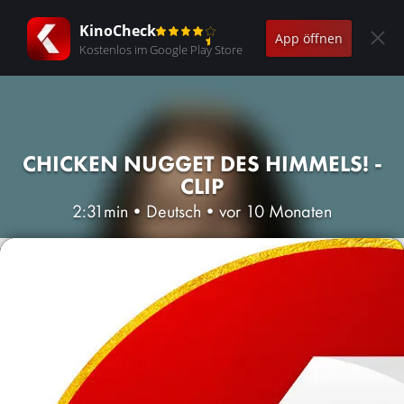
KinoCheck
App öffnen
Kostenlos im Google Play Store
CHICKEN NUGGET DES HIMMELS! -
CLIP
2:31min
•
Deutsch
•
vor 10 Monaten