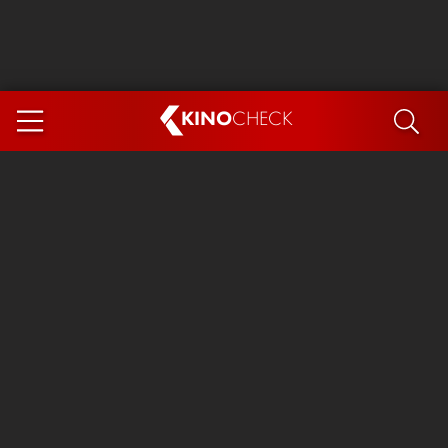
KINO
CHECK
App
DEMNÄCHST IM KINO
Steckerlfischfiasko
Ice Cream Man
Das Ende der Sterne
Exit 8
You, Me & Italy
Marsupilami