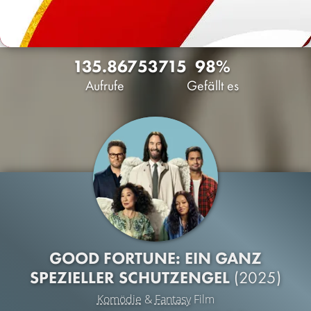
135.867
53
715
98%
Aufrufe
Gefällt es
GOOD FORTUNE: EIN GANZ
SPEZIELLER SCHUTZENGEL
(2025)
Komödie
&
Fantasy
Film