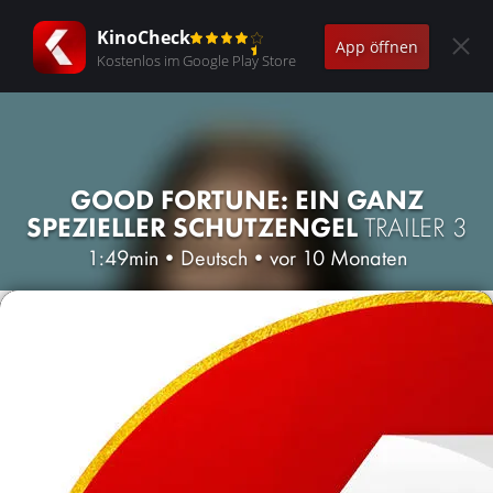
KinoCheck
App öffnen
Kostenlos im Google Play Store
GOOD FORTUNE: EIN GANZ
SPEZIELLER SCHUTZENGEL
TRAILER 3
1:49min
•
Deutsch
•
vor 10 Monaten