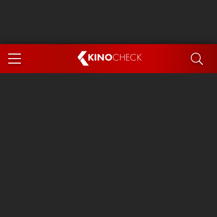
KINO
CHECK
App
DEMNÄCHST IM KINO
Steckerlfischfiasko
Ice Cream Man
Das Ende der Sterne
Exit 8
You, Me & Italy
Marsupilami