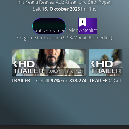
mit
Keanu Reeves
,
Aziz Ansari
und
Seth Rogen
Seit
16. Oktober 2025
im Kino
LATEST CONTENT
Teilen
Watchlist
Gratis Streamen
7 Tage kostenlos, dann 9.98/Monat (Partnerlink).
338.3K
97%
1:24
1
TRAILER
Gefällt
97%
von
338.274
TRAILER 2
Gefällt