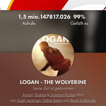
1,5 mio.
1478
17.026
99%
Aufrufe
Gefällt es
LOGAN - THE WOLVERINE
Seine Zeit ist gekommen
Action
,
Drama
&
Science Fiction
Film
mit
Hugh Jackman
,
Dafne Keen
und
Boyd Holbrook