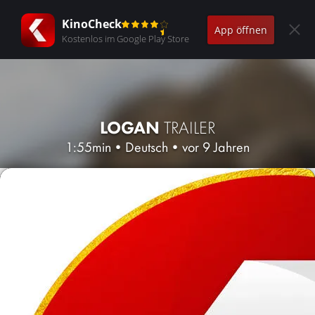
KinoCheck
App öffnen
Kostenlos im Google Play Store
LOGAN
TRAILER
1:55min
•
Deutsch
•
vor 9 Jahren