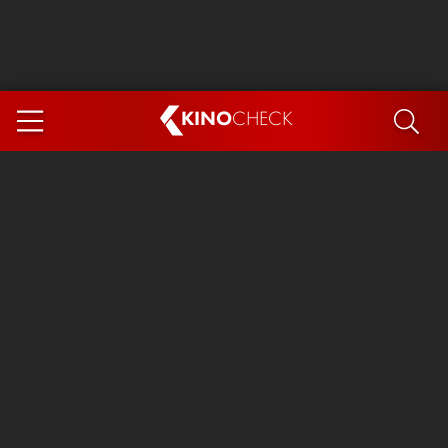
KINO
CHECK
App
DEMNÄCHST IM KINO
Steckerlfischfiasko
Ice Cream Man
Das Ende der Sterne
Exit 8
You, Me & Italy
Marsupilami