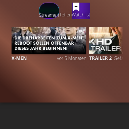
LATEST CONTENT
Teilen
Watchlist
Streamen
DIE DREHARBEITEN ZUM X-MEN
REBOOT SOLLEN OFFENBAR
DIESES JAHR BEGINNEN!
9
X-MEN
vor 5 Monaten
TRAILER 2
Gefällt