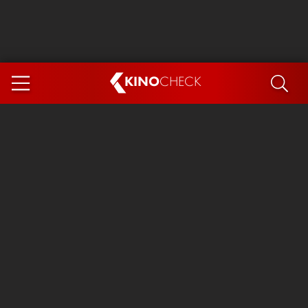
KINO
CHECK
App
DEMNÄCHST IM KINO
Steckerlfischfiasko
Ice Cream Man
Das Ende der Sterne
Exit 8
You, Me & Italy
Marsupilami