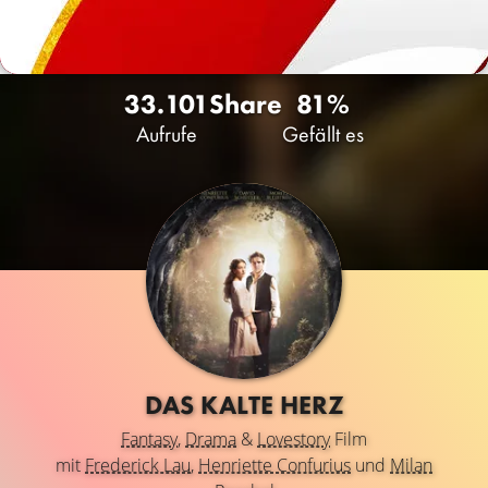
33.101
Share
81%
Aufrufe
Gefällt es
DAS KALTE HERZ
Fantasy
,
Drama
&
Lovestory
Film
mit
Frederick Lau
,
Henriette Confurius
und
Milan