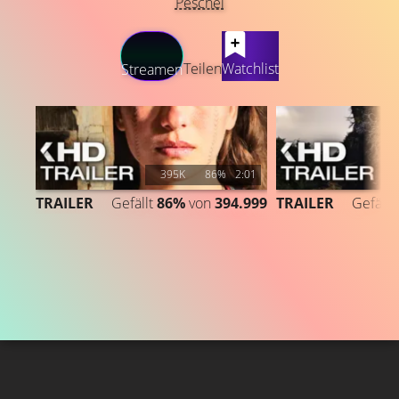
Peschel
LATEST CONTENT
Teilen
Watchlist
Streamen
395K
86%
2:01
1
TRAILER
Gefällt
86%
von
394.999
TRAILER
Gefällt