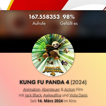
167.558
353
98%
Aufrufe
Gefällt es
KUNG FU PANDA 4
(2024)
Animation
,
Abenteuer
&
Action
Film
mit
Jack Black
,
Awkwafina
und
Viola Davis
Seit
14. März 2024
im Kino