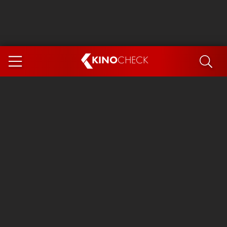
KINO
CHECK
App
DEMNÄCHST IM KINO
Steckerlfischfiasko
Ice Cream Man
Das Ende der Sterne
Exit 8
You, Me & Italy
Marsupilami