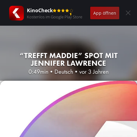
KinoCheck
App öffnen
Kostenlos im Google Play Store
“TREFFT MADDIE” SPOT MIT
JENNIFER LAWRENCE
0:49min
•
Deutsch
•
vor 3 Jahren