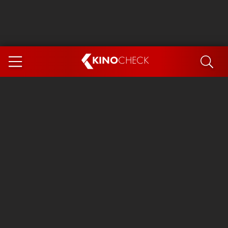
KINO
CHECK
App
DEMNÄCHST IM KINO
Steckerlfischfiasko
Ice Cream Man
Das Ende der Sterne
Exit 8
You, Me & Italy
Marsupilami