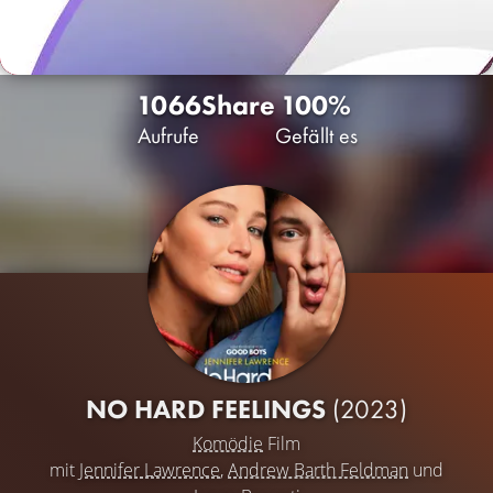
1066
Share
100%
Aufrufe
Gefällt es
NO HARD FEELINGS
(2023)
Komödie
Film
mit
Jennifer Lawrence
,
Andrew Barth Feldman
und