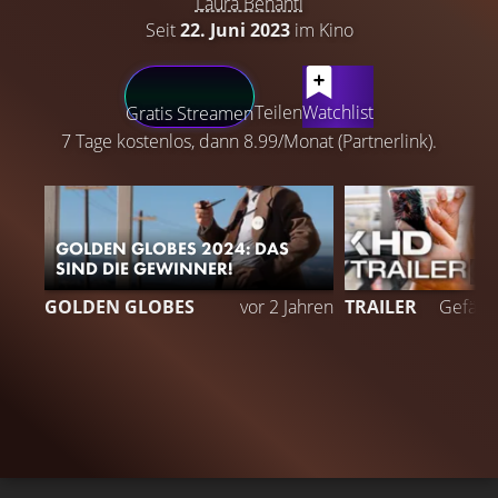
Laura Benanti
Seit
22. Juni 2023
im Kino
LATEST CONTENT
Teilen
Watchlist
Gratis Streamen
7 Tage kostenlos, dann 8.99/Monat (Partnerlink).
GOLDEN GLOBES 2024: DAS
SIND DIE GEWINNER!
7
GOLDEN GLOBES
vor 2 Jahren
TRAILER
Gefällt