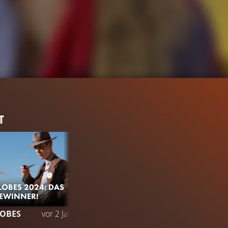
T
OBES 2024: DAS
GEWINNER!
732.1K
97%
2:13
OBES
vor 2 Jahren
TRAILER
Gefällt
97%
von
732.134