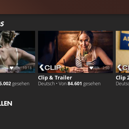
S
88%
10:18
98%
2:50
Clip & Trailer
Clip 
6.002
gesehen
Deutsch • Von
84.601
gesehen
Deuts
LLEN