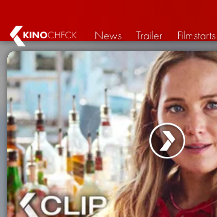
News
Trailer
Filmstarts
KINO
CHECK