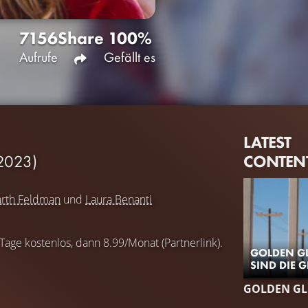
7156
Share
100%
Aufrufe
Gefällt es
LATEST
CONTEN
2023)
rth Feldman
und
Laura Benanti
 Tage kostenlos, dann 8.99/Monat (Partnerlink).
GOLDEN GL
SIND DIE 
GOLDEN GL