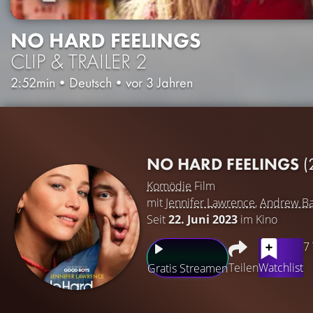
NO HARD FEELINGS
CLIP & TRAILER 2
2:52min
•
Deutsch
•
vor 3 Jahren
NO HARD FEELINGS
(
Komödie
Film
mit
Jennifer Lawrence
,
Andrew Ba
Seit
22. Juni 2023
im Kino
7
Teilen
Watchlist
Gratis Streamen