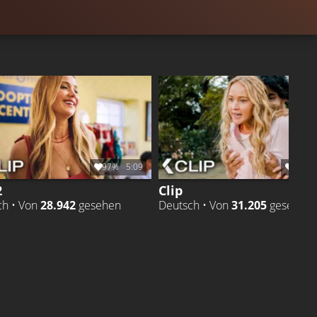
97%
5:09
95%
2
Clip
ch • Von
28.942
gesehen
Deutsch • Von
31.205
gesehen