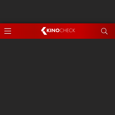
KINO
CHECK
App
DEMNÄCHST IM KINO
Steckerlfischfiasko
Ice Cream Man
Das Ende der Sterne
Exit 8
You, Me & Italy
Marsupilami