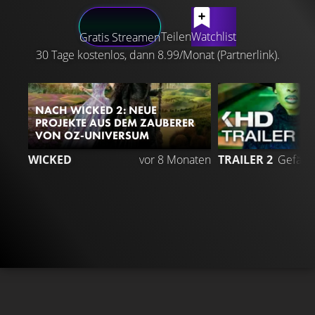
LATEST CONTENT
Teilen
Watchlist
Gratis Streamen
30 Tage kostenlos, dann 8.99/Monat (Partnerlink).
NACH WICKED 2: NEUE
PROJEKTE AUS DEM ZAUBERER
VON OZ-UNIVERSUM
4
WICKED
vor 8 Monaten
TRAILER 2
Gefällt