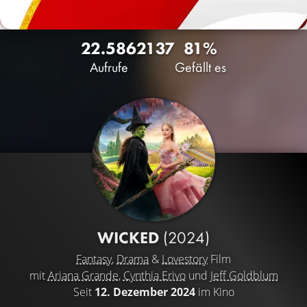
22.586
21
37
81%
Aufrufe
Gefällt es
WICKED
(2024)
Fantasy
,
Drama
&
Lovestory
Film
mit
Ariana Grande
,
Cynthia Erivo
und
Jeff Goldblum
Seit
12. Dezember 2024
im Kino