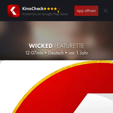
KinoCheck
App öffnen
Kostenlos im Google Play Store
WICKED
FEATURETTE
12:07min
•
Deutsch
•
vor 1 Jahr