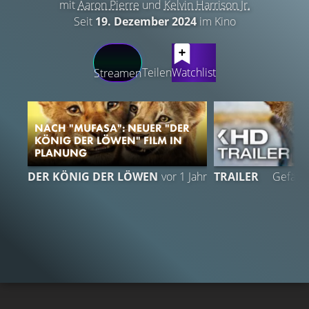
mit
Aaron Pierre
und
Kelvin Harrison Jr.
Seit
19. Dezember 2024
im Kino
LATEST CONTENT
Teilen
Watchlist
Streamen
NACH "MUFASA": NEUER "DER
KÖNIG DER LÖWEN" FILM IN
PLANUNG
5
DER KÖNIG DER LÖWEN
vor 1 Jahr
TRAILER
Gefällt