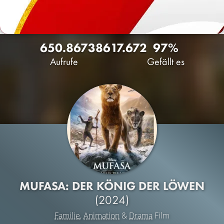
650.867
386
17.672
97%
Aufrufe
Gefällt es
MUFASA: DER KÖNIG DER LÖWEN
(2024)
Familie
,
Animation
&
Drama
Film