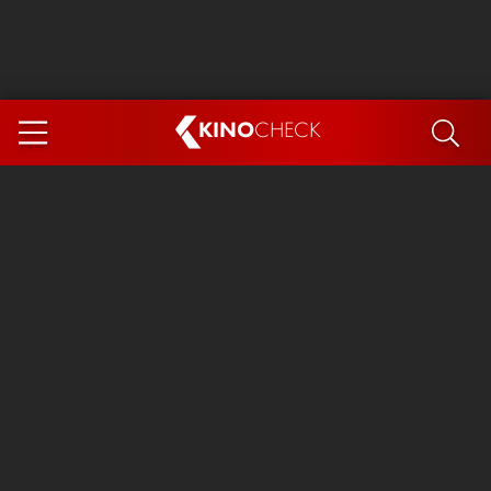
KINO
CHECK
App
DEMNÄCHST IM KINO
Steckerlfischfiasko
Ice Cream Man
Das Ende der Sterne
Exit 8
You, Me & Italy
Marsupilami