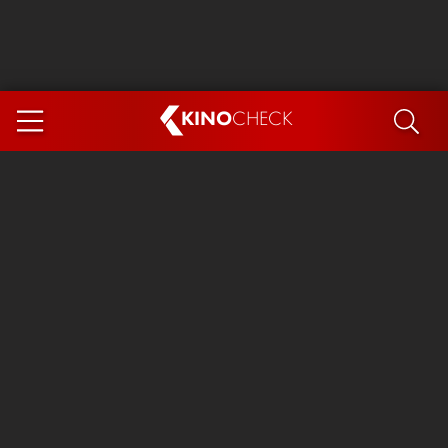
KINO
CHECK
App
DEMNÄCHST IM KINO
Steckerlfischfiasko
Ice Cream Man
Das Ende der Sterne
Exit 8
You, Me & Italy
Marsupilami