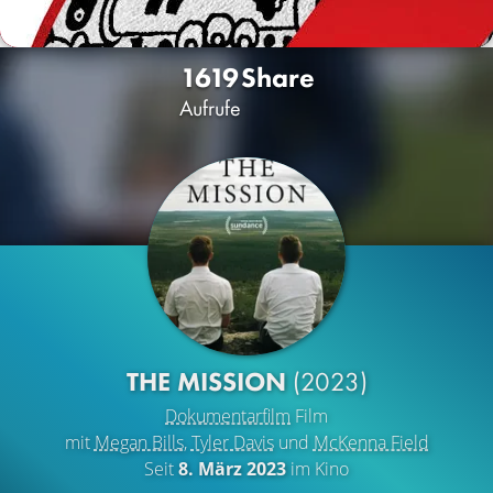
1619
Share
Aufrufe
THE MISSION
(2023)
Dokumentarfilm
Film
mit
Megan Bills
,
Tyler Davis
und
McKenna Field
Seit
8. März 2023
im Kino