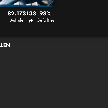
82.173
133
98%
Aufrufe
Gefällt es
LLEN