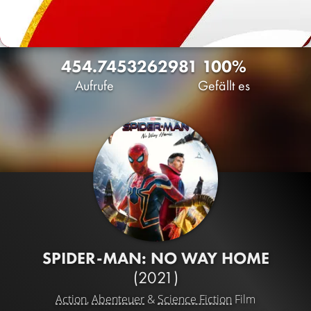
454.745
326
2981
100%
Aufrufe
Gefällt es
SPIDER-MAN: NO WAY HOME
(2021)
Action
,
Abenteuer
&
Science Fiction
Film