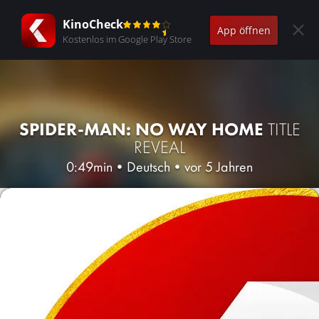
KinoCheck
App öffnen
Kostenlos im Google Play Store
SPIDER-MAN: NO WAY HOME
TITLE
REVEAL
0:49min
•
Deutsch
•
vor 5 Jahren