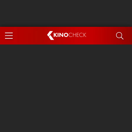
KINO
CHECK
App
DEMNÄCHST IM KINO
Steckerlfischfiasko
Ice Cream Man
Das Ende der Sterne
Exit 8
You, Me & Italy
Marsupilami