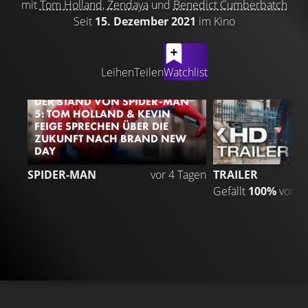
mit
Tom Holland
,
Zendaya
und
Benedict Cumberbatch
Seit
15. Dezember 2021
im Kino
LATEST CONTENT
Leihen
Teilen
Watchlist
DER STAND VON SPIDER-MAN
5: TOM HOLLAND & KEVIN
FEIGE SPRECHEN ÜBER DIE
ZUKUNFT NACH BRAND NEW
DAY
SPIDER-MAN
vor 4 Tagen
TRAILER
Gefällt
100%
von
4