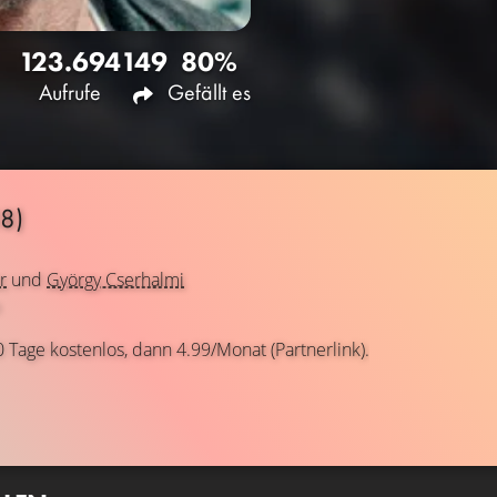
123.694
149
80%
Aufrufe
Gefällt es
8)
r
und
György Cserhalmi
0 Tage kostenlos, dann 4.99/Monat (Partnerlink).