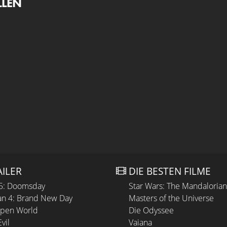
LLEN
AILER
DIE BESTEN FILME
 5: Doomsday
Star Wars: The Mandaloria
n 4: Brand New Day
Masters of the Universe
Open World
Die Odyssee
vil
Vaiana