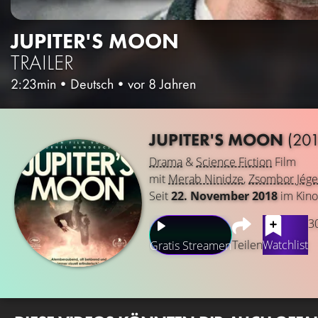
JUPITER'S MOON
TRAILER
2:23min
•
Deutsch
•
vor 8 Jahren
JUPITER'S MOON
(201
Drama
&
Science Fiction
Film
mit
Merab Ninidze
,
Zsombor Jége
Seit
22. November 2018
im Kino
3
Teilen
Watchlist
Gratis Streamen