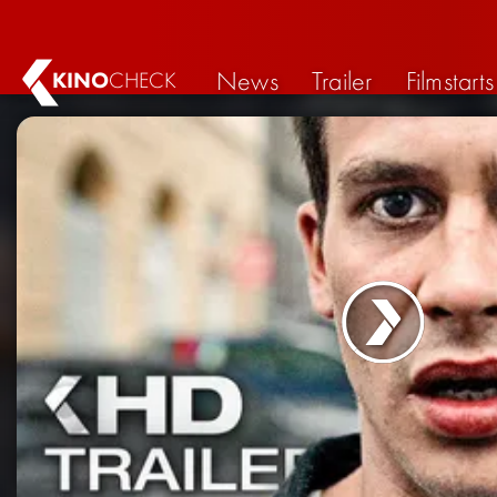
News
Trailer
Filmstarts
KINO
CHECK