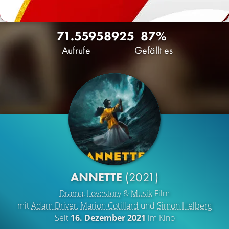
71.559
58
925
87%
Aufrufe
Gefällt es
ANNETTE
(2021)
Drama
,
Lovestory
&
Musik
Film
mit
Adam Driver
,
Marion Cotillard
und
Simon Helberg
Seit
16. Dezember 2021
im Kino