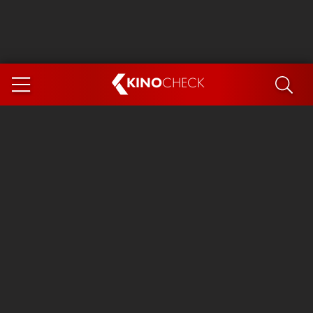
KINO
CHECK
App
DEMNÄCHST IM KINO
Steckerlfischfiasko
Ice Cream Man
Das Ende der Sterne
Exit 8
You, Me & Italy
Marsupilami