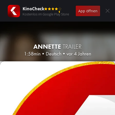
KinoCheck
App öffnen
Kostenlos im Google Play Store
ANNETTE
TRAILER
1:58min
•
Deutsch
•
vor 4 Jahren