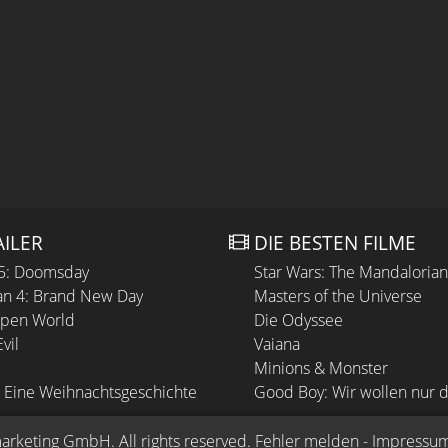
AILER
DIE BESTEN FILME
 5: Doomsday
Star Wars: The Mandaloria
n 4: Brand New Day
Masters of the Universe
Open World
Die Odyssee
vil
Vaiana
Minions & Monster
 Eine Weihnachtsgeschichte
Good Boy: Wir wollen nur d
arketing GmbH
. All rights reserved.
Fehler melden
 - 
Impressu