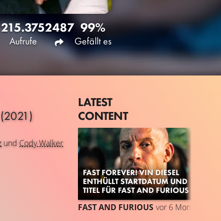
215.375
2487
99%
Aufrufe
Gefällt es
LATEST
CONTENT
9
(2021)
z
und
Cody Walker
FAST FOREVER! VIN DIESEL
ENTHÜLLT STARTDATUM UND
TITEL FÜR FAST AND FURIOUS 11
FAST AND FURIOUS
vor 6 Monaten
TR