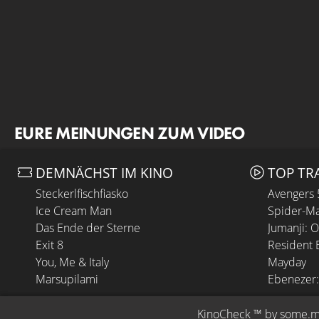
EURE MEINUNGEN ZUM VIDEO
DEMNÄCHST IM KINO
TOP TR
Steckerlfischfiasko
Avengers
Ice Cream Man
Spider-Ma
Das Ende der Sterne
Jumanji: 
Exit 8
Resident E
You, Me & Italy
Mayday
Marsupilami
Ebenezer:
KinoCheck
 ™ by 
some.m