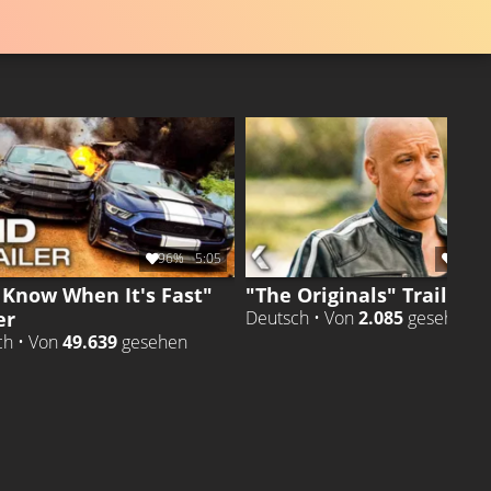
96%
5:05
96%
 Know When It's Fast"
"The Originals" Trailer
er
Deutsch • Von
2.085
gesehen
ch • Von
49.639
gesehen