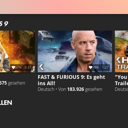
S 9
97%
9:37
98%
1:27
FAST & FURIOUS 9: Es geht
"You
ins All!
Trail
575
gesehen
Deutsch • Von
183.926
gesehen
Deuts
LLEN