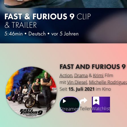
FAST & FURIOUS 9
CLIP
& TRAILER
5:46min
•
Deutsch
•
vor 5 Jahren
FAST AND FURIOUS 
Action
,
Drama
&
Krimi
Film
mit
Vin Diesel
,
Michelle Rodrigue
Seit
15. Juli 2021
im Kino
Teilen
Watchlist
Streamen