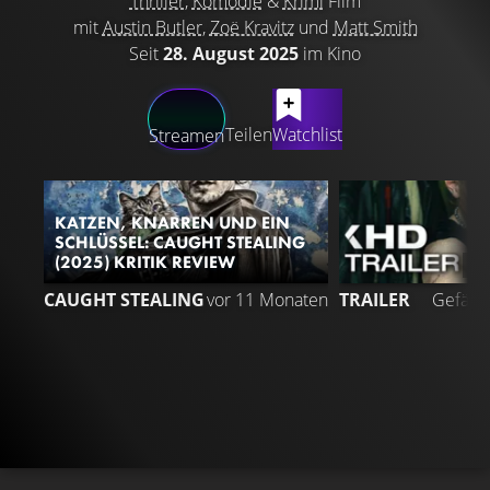
Thriller
,
Komödie
&
Krimi
Film
mit
Austin Butler
,
Zoë Kravitz
und
Matt Smith
Seit
28. August 2025
im Kino
LATEST CONTENT
Teilen
Watchlist
Streamen
KATZEN, KNARREN UND EIN
SCHLÜSSEL: CAUGHT STEALING
(2025) KRITIK REVIEW
1
CAUGHT STEALING
vor 11 Monaten
TRAILER
Gefällt