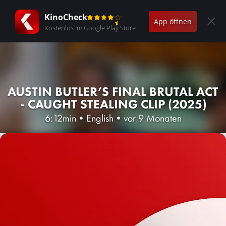
KinoCheck
App öffnen
Kostenlos im Google Play Store
AUSTIN BUTLER’S FINAL BRUTAL ACT
- CAUGHT STEALING CLIP (2025)
6:12min
•
English
•
vor 9 Monaten