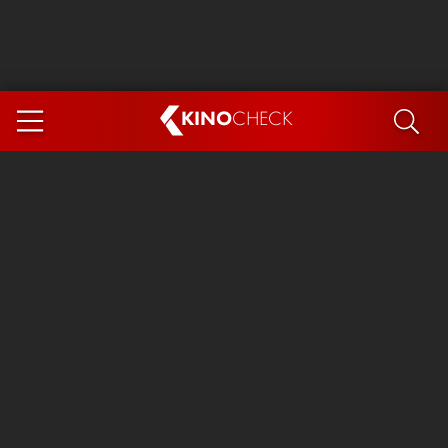
KINO
CHECK
App
DEMNÄCHST IM KINO
Steckerlfischfiasko
Ice Cream Man
Das Ende der Sterne
Exit 8
You, Me & Italy
Marsupilami