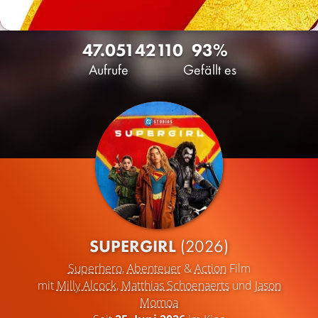
47.051
42
110
93%
Aufrufe
Gefällt es
SUPERGIRL
(2026)
Superhero
,
Abenteuer
&
Action
Film
mit
Milly Alcock
,
Matthias Schoenaerts
und
Jason
Momoa