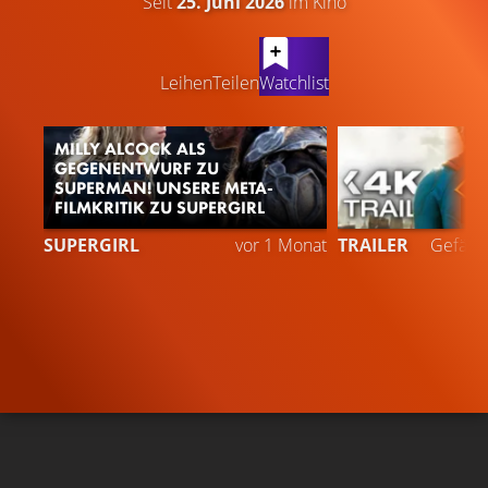
Seit
25. Juni 2026
im Kino
LATEST CONTENT
Leihen
Teilen
Watchlist
MILLY ALCOCK ALS
GEGENENTWURF ZU
SUPERMAN! UNSERE META-
FILMKRITIK ZU SUPERGIRL
2
SUPERGIRL
vor 1 Monat
TRAILER
Gefällt