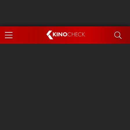
KINO
CHECK
App
DEMNÄCHST IM KINO
Steckerlfischfiasko
Ice Cream Man
Das Ende der Sterne
Exit 8
You, Me & Italy
Marsupilami