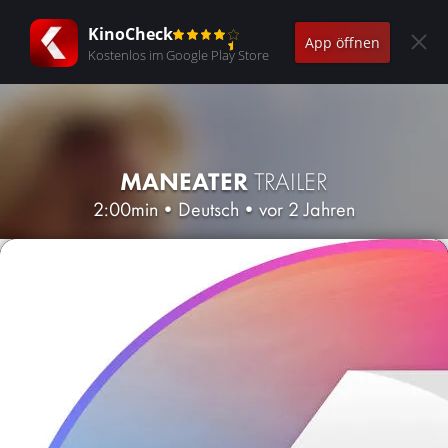
KinoCheck
App öffnen
Kostenlos im Google Play Store
MANEATER
TRAILER
2:00min
•
Deutsch
•
vor 2 Jahren