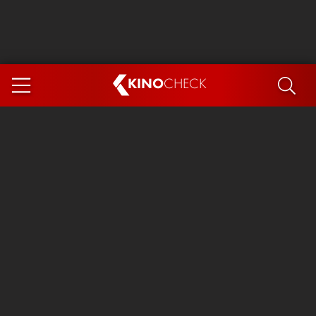
KINO
CHECK
App
DEMNÄCHST IM KINO
Steckerlfischfiasko
Ice Cream Man
Das Ende der Sterne
Exit 8
You, Me & Italy
Marsupilami