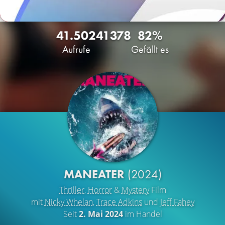
41.502
41
378
82%
Aufrufe
Gefällt es
MANEATER
(2024)
Thriller
,
Horror
&
Mystery
Film
mit
Nicky Whelan
,
Trace Adkins
und
Jeff Fahey
Seit
2. Mai 2024
im Handel