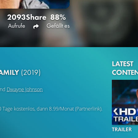
2093
Share
88%
Aufrufe
Gefällt es
LATEST
CONTE
FAMILY
(2019)
nd
Dwayne Johnson
0 Tage kostenlos, dann 8.99/Monat (Partnerlink).
TRAILER