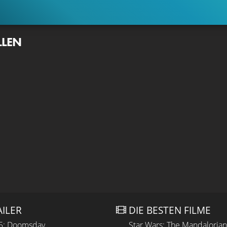
LLEN
AILER
DIE BESTEN FILME
 5: Doomsday
Star Wars: The Mandaloria