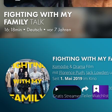
FIGHTING WITH MY
FAMILY
TALK
16:18min
•
Deutsch
•
vor 7 Jahren
FIGHTING WITH MY 
Komödie
&
Drama
Film
mit
Florence Pugh
,
Jack Lowden
u
Seit
1. Mai 2019
im Kino
3
Teilen
Watchlist
Gratis Streamen