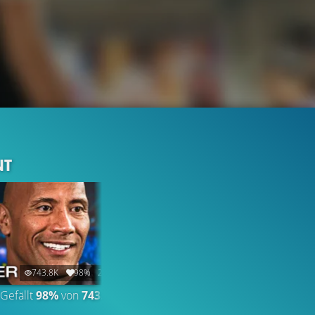
NT
743.8K
98%
2:41
71.9K
98%
3:51
Gefällt
98%
von
743.782
CLIP & TRAILER
Gefällt
98%
von
71.882