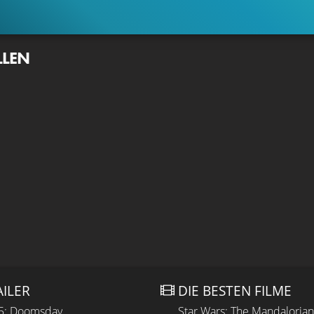
LLEN
AILER
DIE BESTEN FILME
 5: Doomsday
Star Wars: The Mandaloria