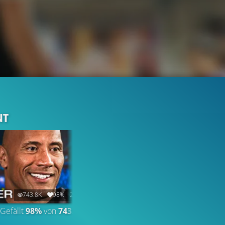
NT
743.8K
98%
2:41
2.1K
88%
16:18
Gefällt
98%
von
743.765
TALK
Gefällt
88%
von
2.093