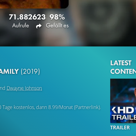
71.882
623
98%
Aufrufe
Gefällt es
LATEST
CONTE
FAMILY
(2019)
nd
Dwayne Johnson
0 Tage kostenlos, dann 8.99/Monat (Partnerlink).
TRAILER