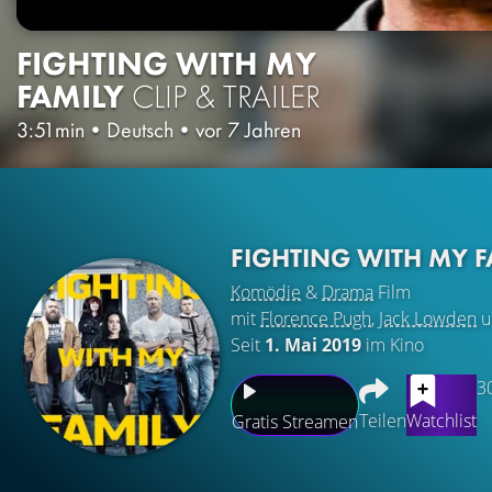
FIGHTING WITH MY
FAMILY
CLIP & TRAILER
3:51min
•
Deutsch
•
vor 7 Jahren
FIGHTING WITH MY 
Komödie
&
Drama
Film
mit
Florence Pugh
,
Jack Lowden
u
Seit
1. Mai 2019
im Kino
3
Teilen
Watchlist
Gratis Streamen