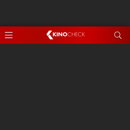
KINO
CHECK
App
DEMNÄCHST IM KINO
Steckerlfischfiasko
Ice Cream Man
Das Ende der Sterne
Exit 8
You, Me & Italy
Marsupilami