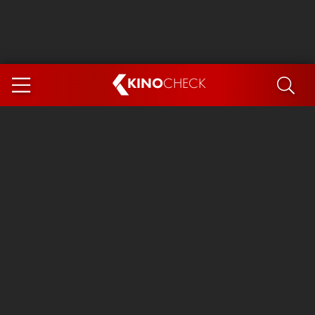
KINO
CHECK
App
DEMNÄCHST IM KINO
Steckerlfischfiasko
Ice Cream Man
Das Ende der Sterne
Exit 8
You, Me & Italy
Marsupilami