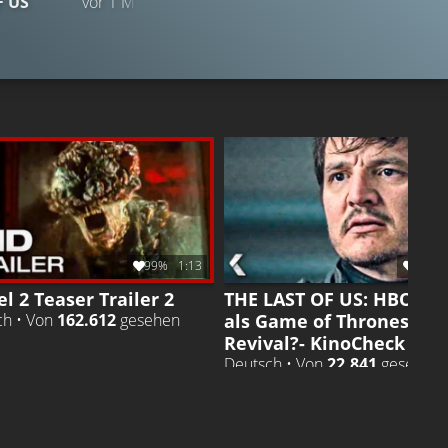
F US
vor 1 Monat
TRAILER 2
Gefällt
98%
von
973.435
99%
1:13
96%
el 2 Teaser Trailer 2
THE LAST OF US: HBO Ser
als Game of Thrones
ch • Von
162.612
gesehen
Revival?- KinoCheck Ne
Deutsch • Von
22.841
gesehen