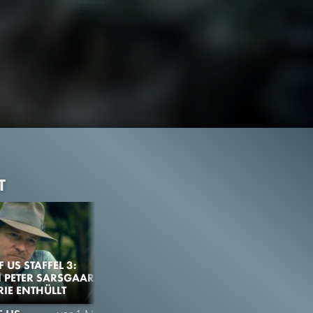
T
F US STAFFEL 3:
 PETER SARSGAARD
RIE ENTHÜLLT
973.4K
98%
2:27