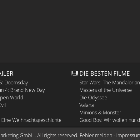
AILER
DIE BESTEN FILME
 5: Doomsday
Star Wars: The Mandaloria
n 4: Brand New Day
Masters of the Universe
Open World
Die Odyssee
vil
Vaiana
Minions & Monster
 Eine Weihnachtsgeschichte
Good Boy: Wir wollen nur d
arketing GmbH
. All rights reserved.
Fehler melden
 - 
Impressu