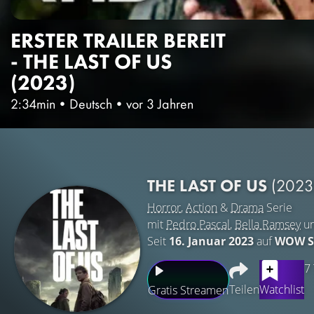
ERSTER TRAILER BEREIT
- THE LAST OF US
(2023)
2:34min
•
Deutsch
•
vor 3 Jahren
THE LAST OF US
(2023
Horror
,
Action
&
Drama
Serie
mit
Pedro Pascal
,
Bella Ramsey
u
Seit
16. Januar 2023
auf
WOW S
7
Teilen
Watchlist
Gratis Streamen