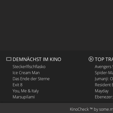
DEMNÄCHST IM KINO
TOP TR
Steckerlfischfiasko
Avengers
Ice Cream Man
Spider-Ma
Das Ende der Sterne
Jumanji: 
Exit 8
Resident E
You, Me & Italy
Mayday
Marsupilami
Ebenezer:
KinoCheck
 ™ by 
some.m