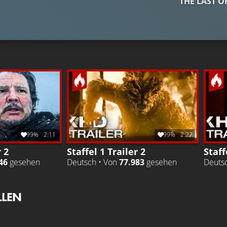
THE LAST O
99%
2:11
99%
2:27
r 2
Staffel 1 Trailer 2
Staff
46
gesehen
Deutsch • Von
77.983
gesehen
Deuts
LLEN