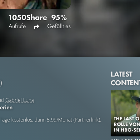
1050
Share
95%
Aufrufe
Gefällt es
LATEST
CONTEN
)
nd
Gabriel Luna
erien
THE LAST O
 Tage kostenlos, dann 5.99/Monat (Partnerlink).
ROLLE VON
IN HBO-SE