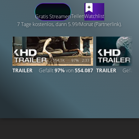
LATEST CONTENT
Teilen
Watchlist
Gratis Streamen
7 Tage kostenlos, dann 5.99/Monat (Partnerlink).
554.1K
97%
2:33
2
TRAILER
Gefällt
97%
von
554.087
TRAILER
Gefällt