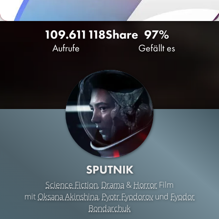
109.611
118
Share
97%
Aufrufe
Gefällt es
SPUTNIK
Science Fiction
,
Drama
&
Horror
Film
mit
Oksana Akinshina
,
Pyotr Fyodorov
und
Fyodor
Bondarchuk