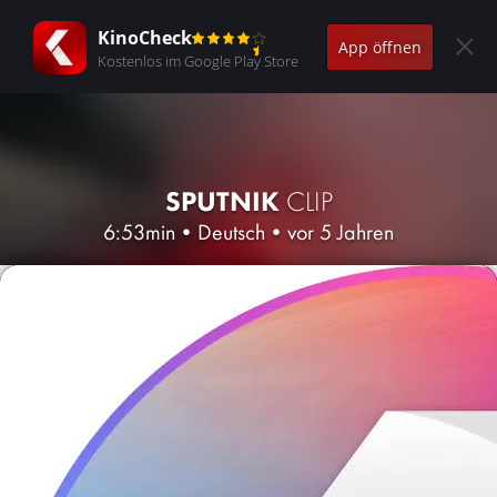
KinoCheck
App öffnen
Kostenlos im Google Play Store
SPUTNIK
CLIP
6:53min
•
Deutsch
•
vor 5 Jahren