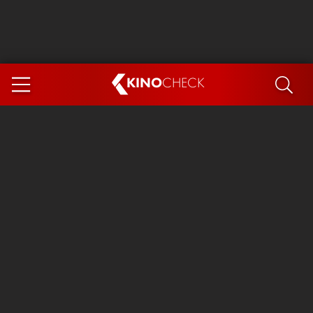
KINO
CHECK
App
DEMNÄCHST IM KINO
Steckerlfischfiasko
The Invite
Ice Cream Man
Das Ende der Sterne
Exit 8
You, Me & Italy