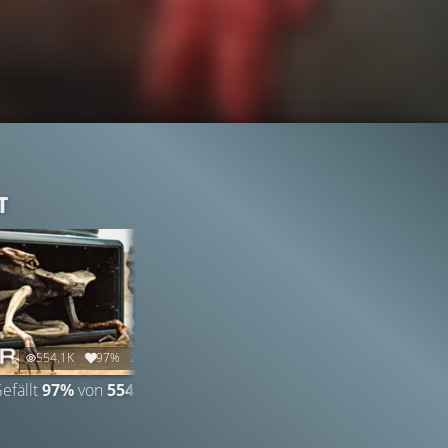
T
554.1K
97%
2:33
109.6K
97%
6:53
efällt
97%
von
554.089
CLIP
Gefällt
97%
von
109.613