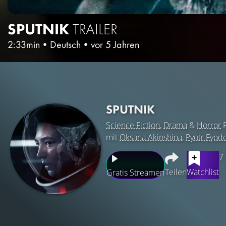
SPUTNIK
TRAILER
2:33min
•
Deutsch
•
vor 5 Jahren
SPUTNIK
Science Fiction
,
Drama
&
Horror
F
mit
Oksana Akinshina
,
Pyotr Fyod
7
Teilen
Watchlist
Gratis Streamen