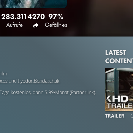
283.311
4270
97%
Aufrufe
Gefällt es
LATEST
CONTEN
ilm
orov
und
Fyodor Bondarchuk
 Tage kostenlos, dann 5.99/Monat (Partnerlink).
TRAILER
G