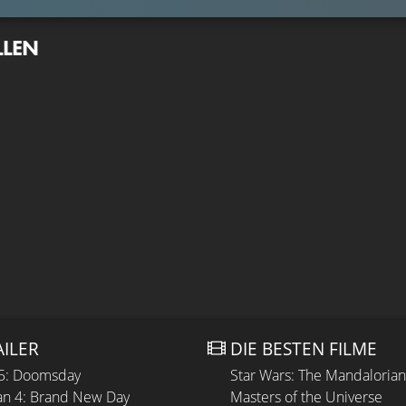
LLEN
AILER
DIE BESTEN FILME
 5: Doomsday
Star Wars: The Mandaloria
n 4: Brand New Day
Masters of the Universe