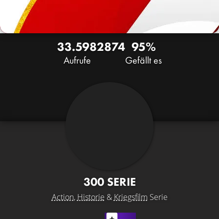
33.598
28
74
95%
Aufrufe
Gefällt es
300 SERIE
Action
,
Historie
&
Kriegsfilm
Serie