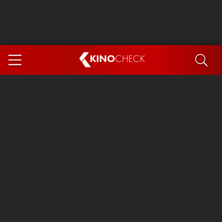
KINO
CHECK
App
DEMNÄCHST IM KINO
Steckerlfischfiasko
Ice Cream Man
Das Ende der Sterne
Exit 8
You, Me & Italy
Marsupilami