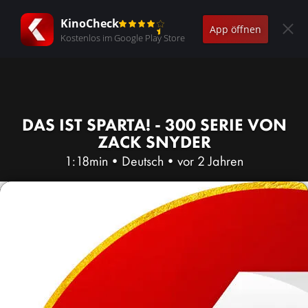
KinoCheck
App öffnen
Kostenlos im Google Play Store
DAS IST SPARTA! - 300 SERIE VON
ZACK SNYDER
1:18min
•
Deutsch
•
vor 2 Jahren