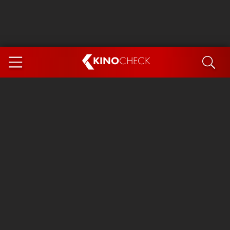
KINO
CHECK
App
DEMNÄCHST IM KINO
Steckerlfischfiasko
Ice Cream Man
Das Ende der Sterne
Exit 8
You, Me & Italy
Marsupilami