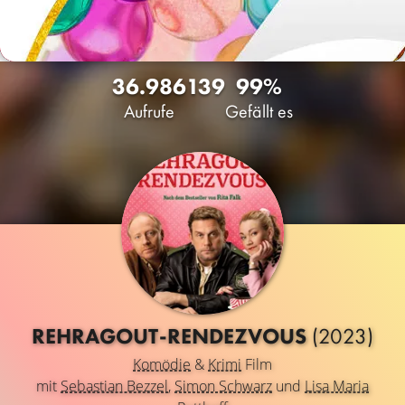
36.986
139
99%
Aufrufe
Gefällt es
REHRAGOUT-RENDEZVOUS
(2023)
Komödie
&
Krimi
Film
mit
Sebastian Bezzel
,
Simon Schwarz
und
Lisa Maria