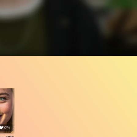
92%
2:18
190.4K
90%
1:38