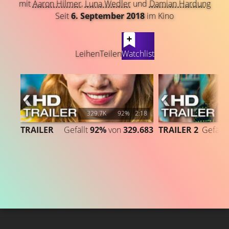
mit
Aaron Hilmer
,
Luna Wedler
und
Damian Hardung
Seit
6. September 2018
im Kino
LATEST CONTENT
Leihen
Teilen
Watchlist
329.7K
92%
2:18
1
TRAILER
Gefällt
92%
von
329.683
TRAILER 2
Gefällt