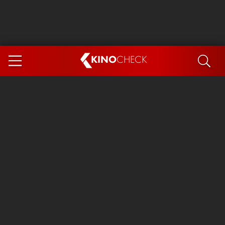
KINO
CHECK
App
DEMNÄCHST IM KINO
Steckerlfischfiasko
Ice Cream Man
Das Ende der Sterne
Exit 8
You, Me & Italy
Marsupilami