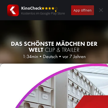
KinoCheck
App öffnen
Kostenlos im Google Play Store
DAS SCHÖNSTE MÄDCHEN DER
WELT
CLIP & TRAILER
1:34min
•
Deutsch
•
vor 7 Jahren