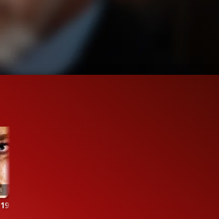
%
1:20
n
19.395