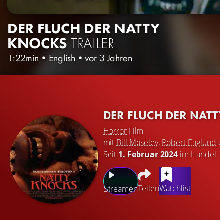
DER FLUCH DER NATTY
KNOCKS
TRAILER
1:22min
•
English
•
vor 3 Jahren
DER FLUCH DER NAT
Horror
Film
mit
Bill Moseley
,
Robert Englund
Seit
1. Februar 2024
im Handel
Teilen
Watchlist
Streamen