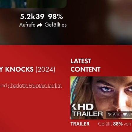
5.2k
39
98%
Aufrufe
Gefällt es
LATEST
CONTENT
TY KNOCKS
(2024)
und
Charlotte Fountain-Jardim
19.4K
88
TRAILER
Gefällt
88%
vo