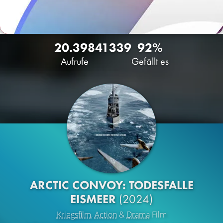
20.398
41
339
92%
Aufrufe
Gefällt es
ARCTIC CONVOY: TODESFALLE
EISMEER
(2024)
Kriegsfilm
,
Action
&
Drama
Film