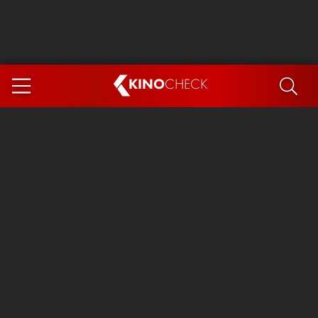
KINO
CHECK
App
DEMNÄCHST IM KINO
Steckerlfischfiasko
Ice Cream Man
Das Ende der Sterne
Exit 8
You, Me & Italy
Marsupilami