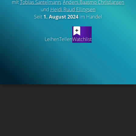
mit
Tobias Santelmann
,
Anders Baasmo Christiansen
und
Heidi Ruud Ellingsen
Seit
1. August 2024
im Handel
Leihen
Teilen
Watchlist