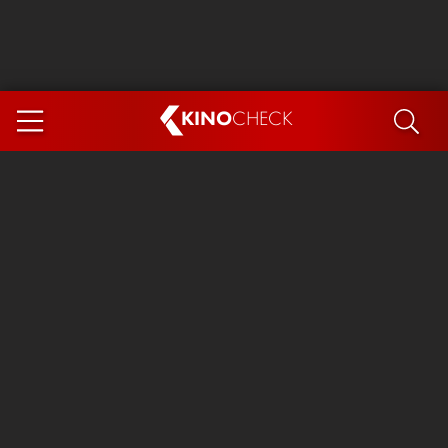
KINO
CHECK
App
DEMNÄCHST IM KINO
Steckerlfischfiasko
Ice Cream Man
Das Ende der Sterne
Exit 8
You, Me & Italy
Marsupilami