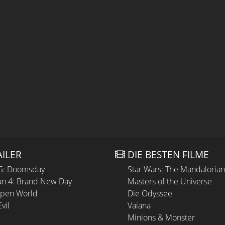
AILER
DIE BESTEN FILME
 5: Doomsday
Star Wars: The Mandaloria
n 4: Brand New Day
Masters of the Universe
Open World
Die Odyssee
vil
Vaiana
Minions & Monster