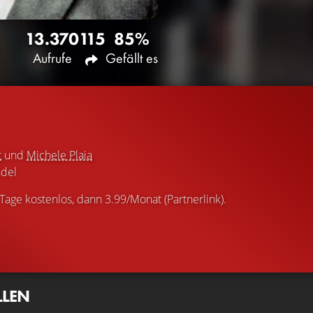
13.370
115
85%
Aufrufe
Gefällt es
t
und
Michele Plaia
del
 Tage kostenlos, dann 3.99/Monat (Partnerlink).
LLEN