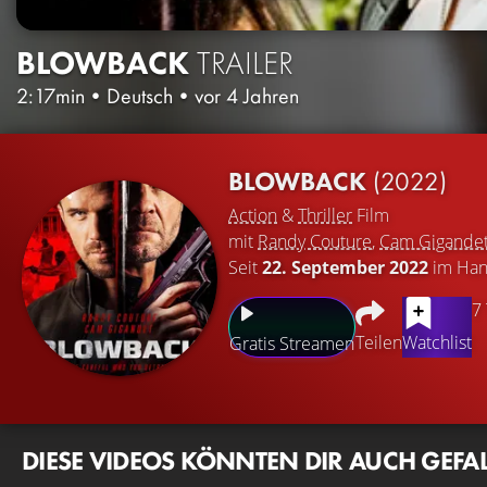
BLOWBACK
TRAILER
2:17min
•
Deutsch
•
vor 4 Jahren
BLOWBACK
(2022)
Action
&
Thriller
Film
mit
Randy Couture
,
Cam Gigande
Seit
22. September 2022
im Han
7
Teilen
Watchlist
Gratis Streamen
DIESE VIDEOS KÖNNTEN DIR AUCH GEFA