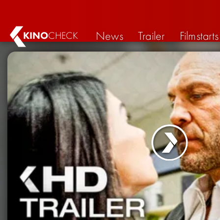
News
Trailer
Filmstarts
KINO
CHECK