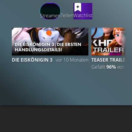
LATEST CONTENT
Teilen
Watchlist
Streamen
DIE EISKÖNIGIN 3: DIE ERSTEN
HANDLUNGSDETAILS!
DIE EISKÖNIGIN 3
vor 10 Monaten
TEASER TRAILER
Gefällt
96%
von
1.