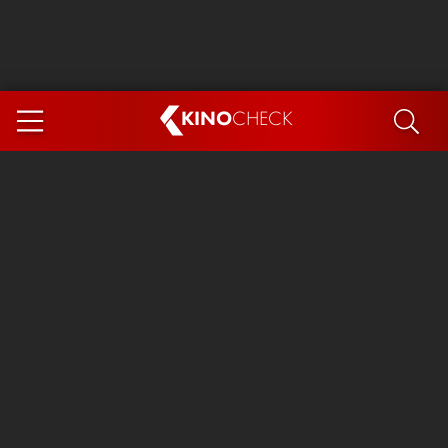
KINO
CHECK
App
DEMNÄCHST IM KINO
Steckerlfischfiasko
Ice Cream Man
Das Ende der Sterne
Exit 8
You, Me & Italy
Marsupilami