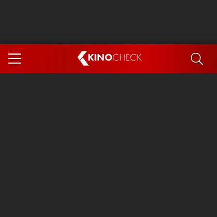
KINO
CHECK
App
DEMNÄCHST IM KINO
Steckerlfischfiasko
Ice Cream Man
Das Ende der Sterne
Exit 8
You, Me & Italy
Marsupilami