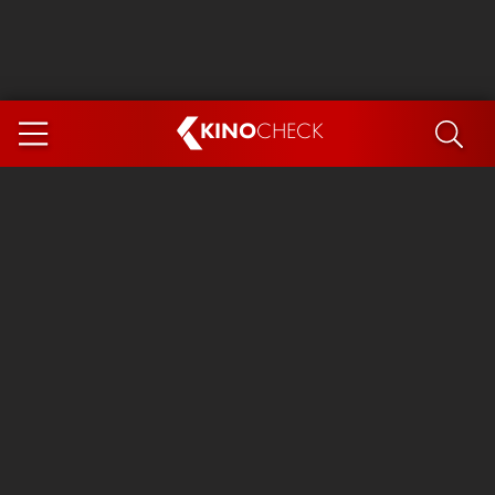
KINO
CHECK
App
DEMNÄCHST IM KINO
Steckerlfischfiasko
Ice Cream Man
Das Ende der Sterne
Exit 8
You, Me & Italy
Marsupilami