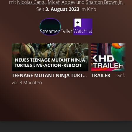
mit
Nicolas Cantu
,
Micah Abbey
und
Shamon Brown Jr.
Seit
3. August 2023
im Kino
LATEST CONTENT
Teilen
Watchlist
Streamen
NEUES TEENAGE MUTANT NINJA
TURTLES LIVE-ACTION-REBOOT
1
TEENAGE MUTANT NINJA TURTLES
TRAILER
Gefällt
vor 8 Monaten