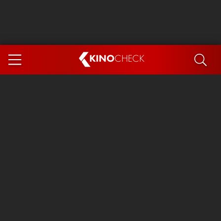
KINO
CHECK
App
DEMNÄCHST IM KINO
Steckerlfischfiasko
Ice Cream Man
Das Ende der Sterne
Exit 8
You, Me & Italy
Marsupilami