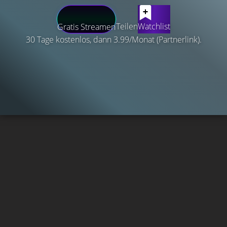
Teilen
Watchlist
Gratis Streamen
30 Tage kostenlos, dann 3.99/Monat (Partnerlink).