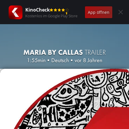
KinoCheck
App öffnen
Kostenlos im Google Play Store
MARIA BY CALLAS
TRAILER
1:55min
•
Deutsch
•
vor 8 Jahren