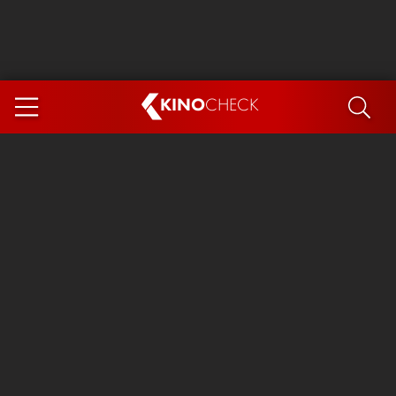
KINO
CHECK
App
DEMNÄCHST IM KINO
Steckerlfischfiasko
Ice Cream Man
Das Ende der Sterne
Exit 8
You, Me & Italy
Marsupilami