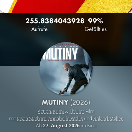
255.838
404
3928
99%
Aufrufe
Gefällt es
MUTINY
(2026)
Action
,
Krimi
&
Thriller
Film
mit
Jason Statham
,
Annabelle Wallis
und
Roland Møller
Ab
27. August 2026
im Kino