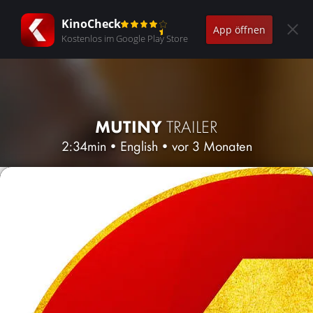
KinoCheck
App öffnen
Kostenlos im Google Play Store
MUTINY
TRAILER
2:34min
•
English
•
vor 3 Monaten