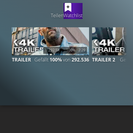
LATEST CONTENT
Teilen
Watchlist
292.5K
100%
2:29
TRAILER
Gefällt
100%
von
292.536
TRAILER 2
Gefäll