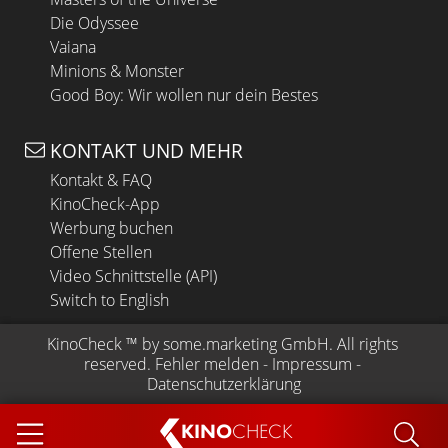
Die Odyssee
Vaiana
Minions & Monster
Good Boy: Wir wollen nur dein Bestes
KONTAKT UND MEHR
Kontakt & FAQ
KinoCheck-App
Werbung buchen
Offene Stellen
Video Schnittstelle (API)
Switch to English
KinoCheck
 ™ by 
some.marketing GmbH
. All rights 
reserved.
Fehler melden
 - 
Impressum
 - 
Datenschutzerklärung
KINO
CHECK