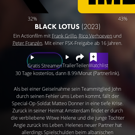
32%
43%
BLACK LOTUS
(2023)
Ein Actionfilm mit
Frank Grillo
,
Rico Verhoeven
und
Peter Franzén
. Mit einer FSK-Freigabe ab 16 Jahren.
Trailer
Teilen
Watchlist
Gratis Streamen
30 Tage kostenlos, dann 8.99/Monat (Partnerlink).
Als bei einer Geiselnahme sein Teammitglied John
durch seinen Fehler ums Leben kommt, fällt der
Special-Op-Soldat Matteo Donner in eine tiefe Krise.
Zurück in seiner Heimat Amsterdam findet er durch
die verbliebene Witwe Helene und die junge Tochter
Angie zurück ins Leben. Helenes neuer Partner hat
allerdings Spielschulden beim albanischen