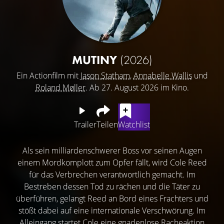
MUTINY
(2026)
Ein Actionfilm mit
Jason Statham
,
Annabelle Wallis
und
Roland Møller
. Ab 27. August 2026 im Kino.
Trailer
Teilen
Watchlist
Als sein milliardenschwerer Boss vor seinen Augen
einem Mordkomplott zum Opfer fällt, wird Cole Reed
für das Verbrechen verantwortlich gemacht. Im
Bestreben dessen Tod zu rächen und die Täter zu
überführen, gelangt Reed an Bord eines Frachters und
stößt dabei auf eine internationale Verschwörung. Im
Alleingang startet Cole eine gnadenlose Racheaktion