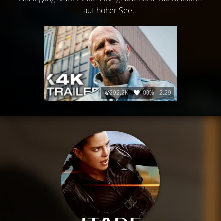
auf hoher See…
292.2K
100%
2:29