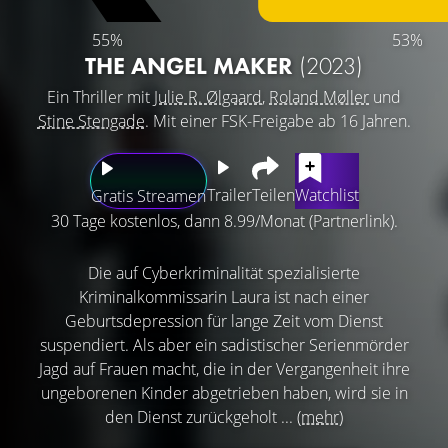
55%
53%
THE ANGEL MAKER
(2023)
Ein Thriller mit
Julie R. Ølgaard
,
Roland Møller
und
Stine Stengade
. Mit einer FSK-Freigabe ab 16 Jahren.
Trailer
Teilen
Watchlist
Gratis Streamen
30 Tage kostenlos, dann 8.99/Monat (Partnerlink).
Die auf Cyberkriminalität spezialisierte
Kriminalkommissarin Laura ist nach einer
Geburtsdepression für lange Zeit vom Dienst
suspendiert. Als aber ein sadistischer Serienmörder
Jagd auf Frauen macht, die in der Vergangenheit ihre
ungeborenen Kinder abgetrieben haben, wird sie in
den Dienst zurückgeholt ...
(mehr)