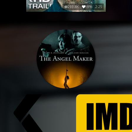
293.8K
98%
2:25