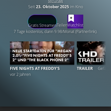
McGraw
Seit
23. Oktober 2025
im Kino
LATEST CONTENT
Teilen
Watchlist
Gratis Streamen
7 Tage kostenlos, dann 9.98/Monat (Partnerlink).
NEUE STARTDATEN FÜR "MEGAN
2.0", "FIVE NIGHTS AT FREDDY'S
2" UND "THE BLACK PHONE 2"
2
FIVE NIGHTS AT FREDDY'S
TRAILER
Gefällt
vor 2 Jahren