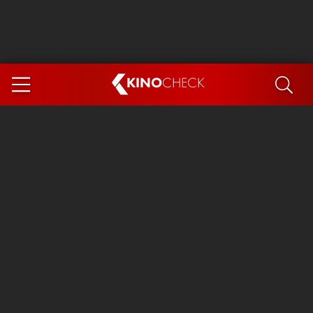
KINO
CHECK
App
DEMNÄCHST IM KINO
Steckerlfischfiasko
Ice Cream Man
Das Ende der Sterne
Exit 8
You, Me & Italy
Marsupilami