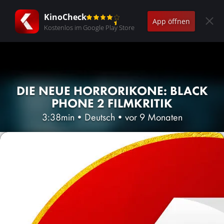
KinoCheck
App öffnen
Kostenlos im Google Play Store
DIE NEUE HORRORIKONE: BLACK
PHONE 2 FILMKRITIK
3:38min
•
Deutsch
•
vor 9 Monaten