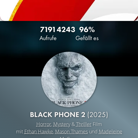
7191
42
43
96%
Aufrufe
Gefällt es
BLACK PHONE 2
(2025)
Horror
,
Mystery
&
Thriller
Film
mit
Ethan Hawke
,
Mason Thames
und
Madeleine