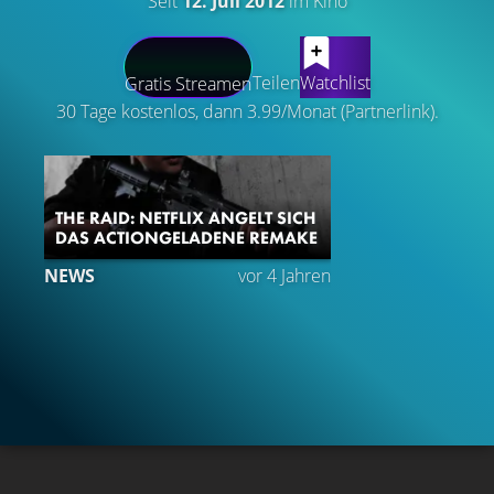
Seit
12. Juli 2012
im Kino
LATEST CONTENT
Teilen
Watchlist
Gratis Streamen
30 Tage kostenlos, dann 3.99/Monat (Partnerlink).
THE RAID: NETFLIX ANGELT SICH
DAS ACTIONGELADENE REMAKE
NEWS
vor 4 Jahren