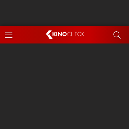
KINO
CHECK
App
DEMNÄCHST IM KINO
Steckerlfischfiasko
Ice Cream Man
Das Ende der Sterne
Exit 8
You, Me & Italy
Marsupilami