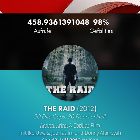
458.936
139
1048
98%
Aufrufe
Gefällt es
THE RAID
(2012)
20 Elite Cops. 30 Floors of Hell.
Action
,
Krimi
&
Thriller
Film
mit
Iko Uwais
,
Joe Taslim
und
Donny Alamsyah