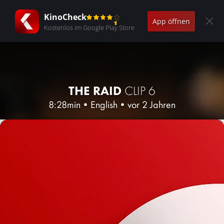
KinoCheck
App öffnen
Kostenlos im Google Play Store
THE RAID
CLIP 6
8:28min
•
English
•
vor 2 Jahren