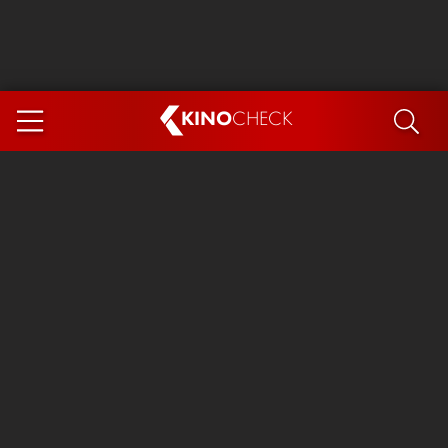
KINO
CHECK
App
DEMNÄCHST IM KINO
Steckerlfischfiasko
Ice Cream Man
Das Ende der Sterne
Exit 8
You, Me & Italy
Marsupilami