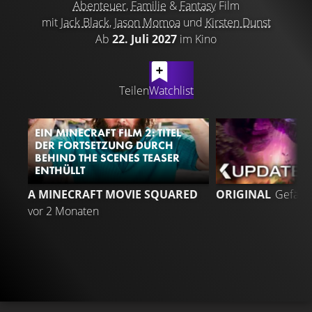
Abenteuer
,
Familie
&
Fantasy
Film
mit
Jack Black
,
Jason Momoa
und
Kirsten Dunst
Ab
22. Juli 2027
im Kino
LATEST CONTENT
Teilen
Watchlist
EIN MINECRAFT FILM 2: TITEL
DER FORTSETZUNG DURCH
BEHIND THE SCENES TEASER
ENTHÜLLT
4
A MINECRAFT MOVIE SQUARED
ORIGINAL
Gefällt
vor 2 Monaten