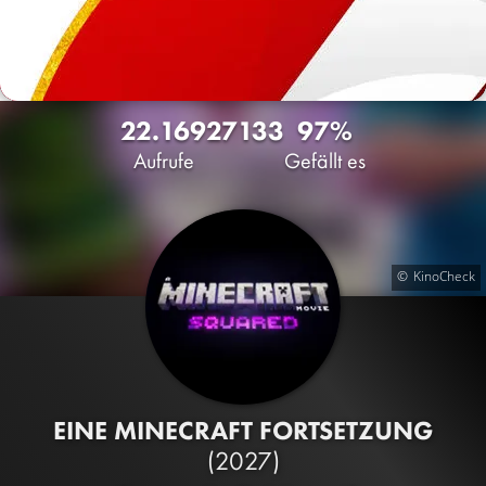
22.169
27
133
97%
Aufrufe
Gefällt es
KinoCheck
EINE MINECRAFT FORTSETZUNG
(2027)