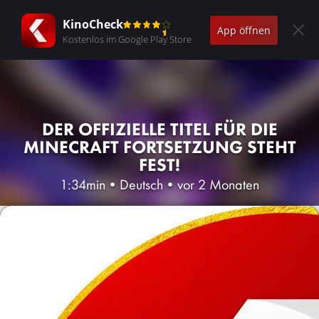
KinoCheck
App öffnen
Kostenlos im Google Play Store
DER OFFIZIELLE TITEL FÜR DIE
MINECRAFT FORTSETZUNG STEHT
FEST!
1:34min
•
Deutsch
•
vor 2 Monaten