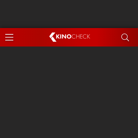
KINO
CHECK
App
DEMNÄCHST IM KINO
Steckerlfischfiasko
Ice Cream Man
Das Ende der Sterne
Exit 8
You, Me & Italy
Marsupilami