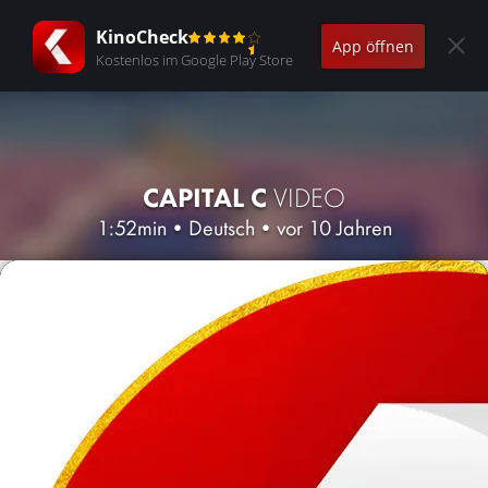
KinoCheck
App öffnen
Kostenlos im Google Play Store
CAPITAL C
VIDEO
1:52min
•
Deutsch
•
vor 10 Jahren