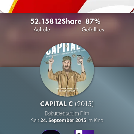
52.158
12
Share
87%
Aufrufe
Gefällt es
CAPITAL C
(2015)
Dokumentarfilm
Film
Seit
24. September 2015
im Kino