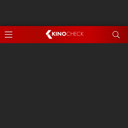
KINO
CHECK
App
DEMNÄCHST IM KINO
Steckerlfischfiasko
Ice Cream Man
Das Ende der Sterne
Exit 8
You, Me & Italy
Marsupilami