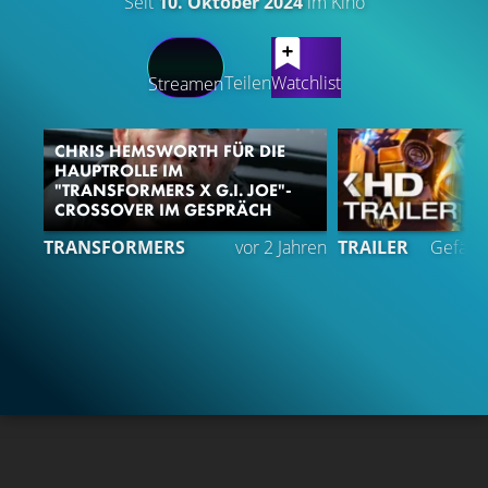
Seit
10. Oktober 2024
im Kino
LATEST CONTENT
Teilen
Watchlist
Streamen
CHRIS HEMSWORTH FÜR DIE
HAUPTROLLE IM
"TRANSFORMERS X G.I. JOE"-
CROSSOVER IM GESPRÄCH
4
TRANSFORMERS
vor 2 Jahren
TRAILER
Gefällt