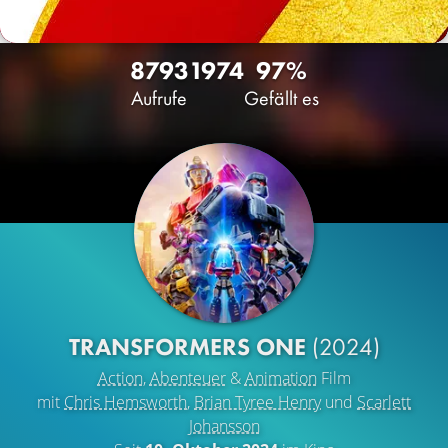
8793
19
74
97%
Aufrufe
Gefällt es
TRANSFORMERS ONE
(2024)
Action
,
Abenteuer
&
Animation
Film
mit
Chris Hemsworth
,
Brian Tyree Henry
und
Scarlett
Johansson