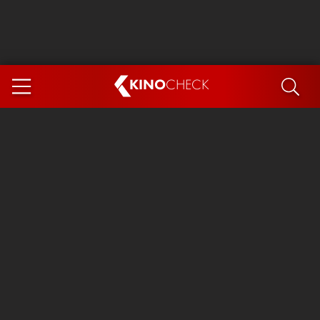
KINO
CHECK
App
DEMNÄCHST IM KINO
Steckerlfischfiasko
Ice Cream Man
Das Ende der Sterne
Exit 8
You, Me & Italy
Marsupilami