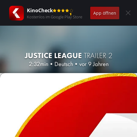
KinoCheck
App öffnen
Kostenlos im Google Play Store
JUSTICE LEAGUE
TRAILER 2
2:32min
•
Deutsch
•
vor 9 Jahren