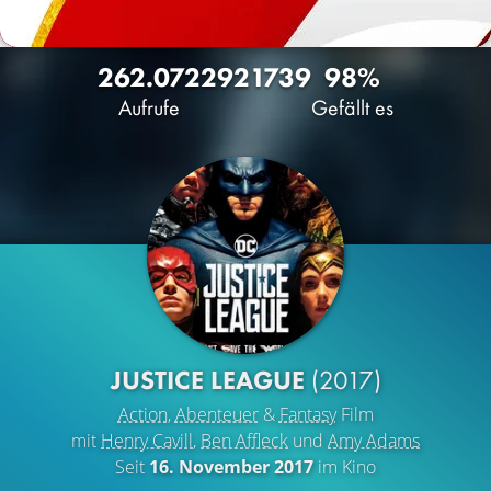
262.072
292
1739
98%
Aufrufe
Gefällt es
JUSTICE LEAGUE
(2017)
Action
,
Abenteuer
&
Fantasy
Film
mit
Henry Cavill
,
Ben Affleck
und
Amy Adams
Seit
16. November 2017
im Kino