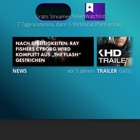
LATEST CONTENT
Teilen
Watchlist
Gratis Streamen
7 Tage kostenlos, dann 5.99/Monat (Partnerlink).
NACH STREITIGKEITEN: RAY
FISHERS CYBORG WIRD
KOMPLETT AUS „THE FLASH“
GESTRICHEN
NEWS
vor 5 Jahren
TRAILER
Gefällt
9