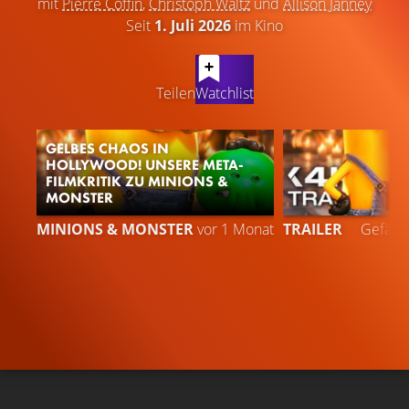
mit
Pierre Coffin
,
Christoph Waltz
und
Allison Janney
Seit
1. Juli 2026
im Kino
LATEST CONTENT
Teilen
Watchlist
GELBES CHAOS IN
HOLLYWOOD! UNSERE META-
FILMKRITIK ZU MINIONS &
MONSTER
8
MINIONS & MONSTER
vor 1 Monat
TRAILER
Gefällt