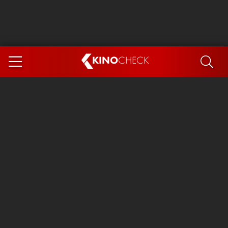
KINO
CHECK
App
DEMNÄCHST IM KINO
Steckerlfischfiasko
Ice Cream Man
Das Ende der Sterne
Exit 8
You, Me & Italy
Marsupilami