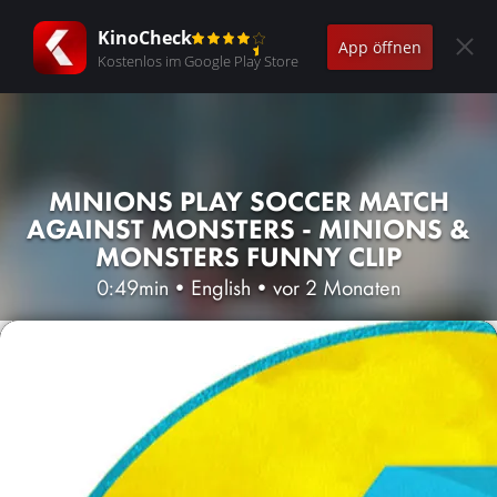
KinoCheck
App öffnen
Kostenlos im Google Play Store
MINIONS PLAY SOCCER MATCH
AGAINST MONSTERS - MINIONS &
MONSTERS FUNNY CLIP
0:49min
•
English
•
vor 2 Monaten