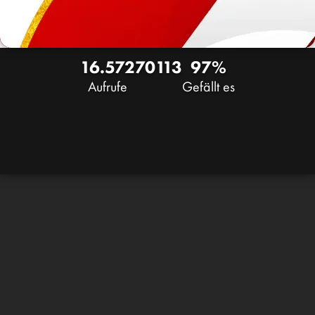
16.572
70
113
97%
Aufrufe
Gefällt es