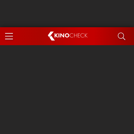
KINO
CHECK
App
DEMNÄCHST IM KINO
Steckerlfischfiasko
Ice Cream Man
Das Ende der Sterne
Exit 8
You, Me & Italy
Marsupilami